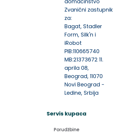
domaćinstvo
Zvanični zastupnik
za:
Bagat, Stadler
Form, Silk'n i
iRobot
PIB:110665740
MB:21373672 11.
aprila 08,
Beograd, 11070
Novi Beograd -
Ledine, Srbija
Servis kupaca
Porudžbine