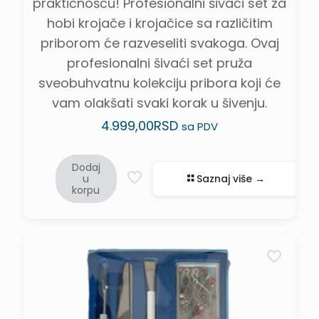
praktičnošću! Profesionalni šivaći set za
hobi krojače i krojačice sa različitim
priborom će razveseliti svakoga. Ovaj
profesionalni šivaći set pruža
sveobuhvatnu kolekciju pribora koji će
vam olakšati svaki korak u šivenju.
4.999,00
RSD
sa PDV
Dodaj
u
Saznaj više →
korpu