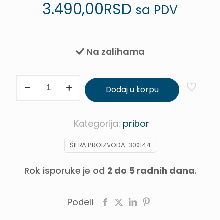
3.490,00
RSD
sa PDV
Na zalihama
Set
Dodaj u korpu
pribora
Bagat
Decor
Kategorija:
pribor
BOX
ŠIFRA PROIZVODA:
300144
količina
Rok isporuke je od
2 do 5 radnih dana
.
Podeli