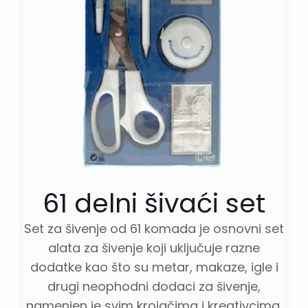
61 delni šivaći set
Set za šivenje od 61 komada je osnovni set
alata za šivenje koji uključuje razne
dodatke kao što su metar, makaze, igle i
drugi neophodni dodaci za šivenje,
namenjen je svim krojačima i kreativcima.