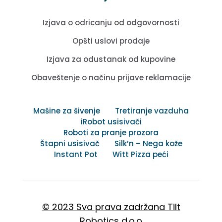
Izjava o odricanju od odgovornosti
Opšti uslovi prodaje
Izjava za odustanak od kupovine
Obaveštenje o načinu prijave reklamacije
Mašine za šivenje
Tretiranje vazduha
iRobot usisivači
Roboti za pranje prozora
Štapni usisivač
Silk’n – Nega kože
Instant Pot
Witt Pizza peći
© 2023 Sva prava zadržana Tilt
Robotics d.o.o