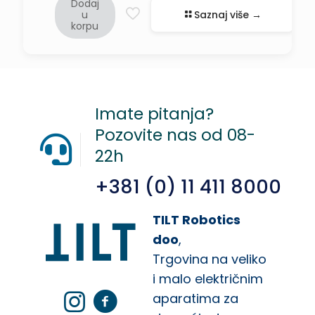
Dodaj
u
Saznaj više →
korpu
Imate pitanja?
Pozovite nas od 08-
22h
+381 (0) 11 411 8000
TILT Robotics
doo
,
Trgovina na veliko
i malo električnim
aparatima za