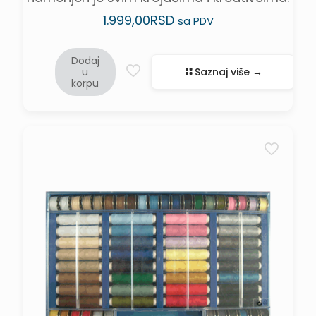
1.999,00
RSD
sa PDV
Dodaj
u
Saznaj više →
korpu