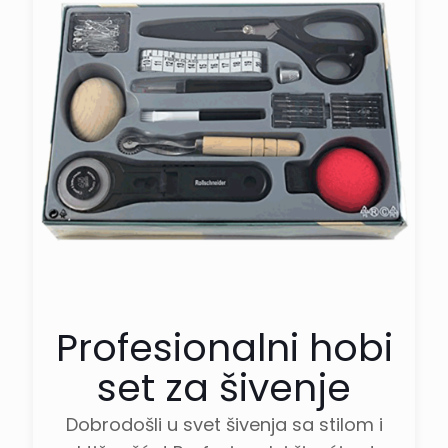
Zemlja porekla :
Kina
Profesionalni hobi
set za šivenje
Dobrodošli u svet šivenja sa stilom i