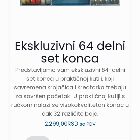
Ekskluzivni 64 delni
set konca
Predstavljamo vam ekskluzivni 64-delni
set konca u praktičnoj kutiji, koji
savremena krojačica i kreatorka trebaju
za savršen početak! U praktičnoj kutiji s
ručkom nalazi se visokokvalitetan konac u
čak 32 različite boje.
2.299,00
RSD
sa PDV