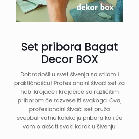
Set pribora Bagat
Decor BOX
Dobrodošli u svet šivenja sa stilom i
praktičnošću! Profesionalni šivaći set za
hobi krojače i krojačice sa različitim
priborom će razveseliti svakoga. Ovaj
profesionalni šivaći set pruža
sveobuhvatnu kolekciju pribora koji će
vam olakšati svaki korak u šivenju.