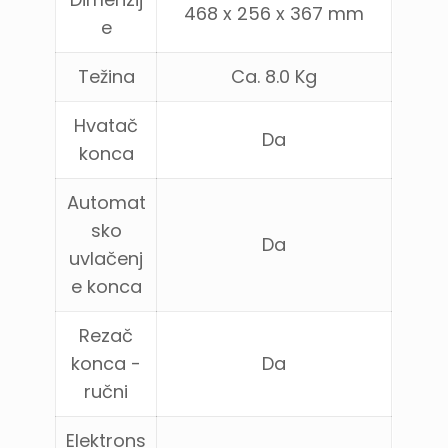
468 x 256 x 367 mm
e
Težina
Ca. 8.0 Kg
Hvatač
Da
konca
Automat
sko
Da
uvlačenj
e konca
Rezač
konca -
Da
ručni
Elektrons