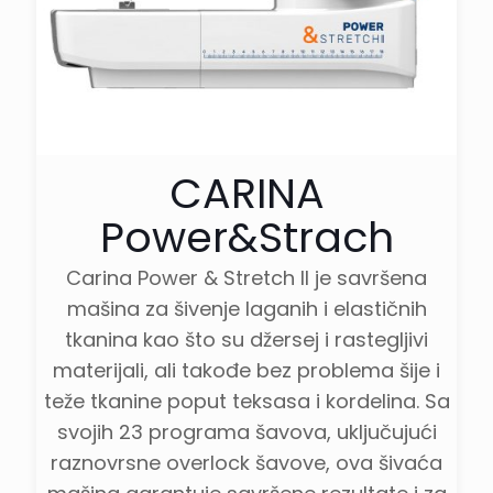
za satenski šav,
Stopica za ušivanje
dugmića, Stopica za
zatvarač,
Višenamenska
stopica, Vodilica za
CARINA
rubove
Power&Strach
Svetlo
LED
Snaga motora
70 W
Carina Power & Stretch II je savršena
mašina za šivenje laganih i elastičnih
Nivo veštine
Profesionalni
tkanina kao što su džersej i rastegljivi
materijali, ali takođe bez problema šije i
teže tkanine poput teksasa i kordelina. Sa
svojih 23 programa šavova, uključujući
raznovrsne overlock šavove, ova šivaća