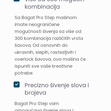
kombinacija
Sa Bagat Pro Step mašinom
imate neograničene
mogućnosti šivenja sa više od
300 kombinacija različitih vrsta
šavova. Od osnovnih do
ukrasnih, slepih, rastezljivih i
overlock šavova, ova mašina će
ispuniti sve vaše kreativne
potrebe.
Precizno šivenje slova i
brojeva
Bagat Pro Step vam
omogućava šivenje slova i