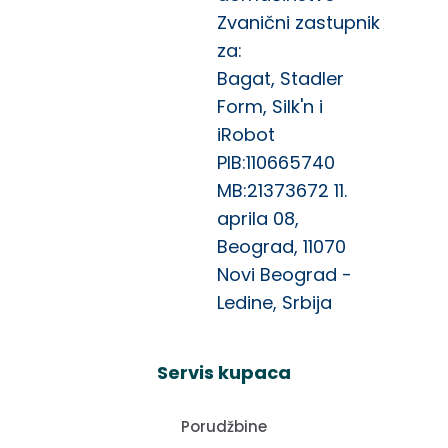
Zvanični zastupnik
za:
Bagat, Stadler
Form, Silk'n i
iRobot
PIB:110665740
MB:21373672 11.
aprila 08,
Beograd, 11070
Novi Beograd -
Ledine, Srbija
Servis kupaca
Porudžbine