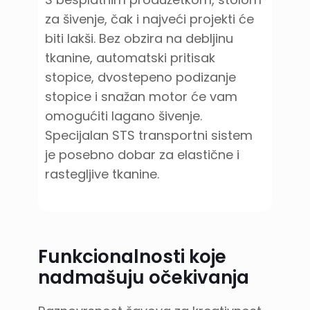
za šivenje, čak i najveći projekti će
biti lakši. Bez obzira na debljinu
tkanine, automatski pritisak
stopice, dvostepeno podizanje
stopice i snažan motor će vam
omogućiti lagano šivenje.
Specijalan STS transportni sistem
je posebno dobar za elastične i
rastegljive tkanine.
Funkcionalnosti koje
nadmašuju očekivanja