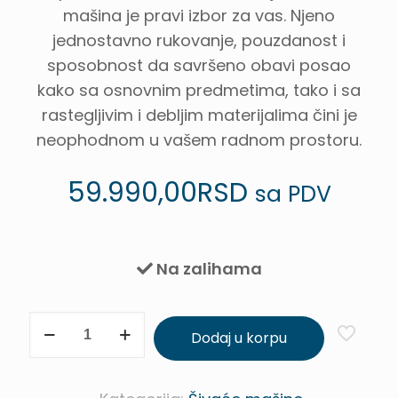
mašina je pravi izbor za vas. Njeno
jednostavno rukovanje, pouzdanost i
sposobnost da savršeno obavi posao
kako sa osnovnim predmetima, tako i sa
rastegljivim i debljim materijalima čini je
neophodnom u vašem radnom prostoru.
59.990,00
RSD
sa PDV
Na zalihama
BAGAT
Dodaj u korpu
PRO
STEP
Mašina