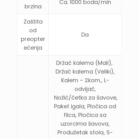
Ca. 1000 boda/min
brzina
Zaštita
od
Da
preopter
ećenja
Držač kalema (Mali),
Držač kalema (Veliki),
Kalem – 2kom., L-
odvijač,
Nožić/četka za šavove,
Paket igala, Pločica od
filca, Pločica sa
uzorcima šavova,
Produžetak stola, S-