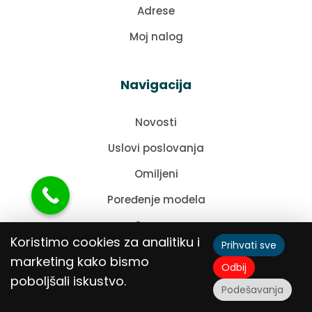
Adrese
Moj nalog
Navigacija
Novosti
Uslovi poslovanja
Omiljeni
Poređenje modela
O nama
BAGAT PRO STEP Mašina za
Koristimo cookies za analitiku i
Prihvati sve
šivenje
Dodaj u
Kontakt
59.990,00
RSD
korpu
marketing kako bismo
Odbij
sa PDV
poboljšali iskustvo.
Podešavanja
Izjave
Opis
Dodatne informacije
Recenzije (0)
Deklaracija