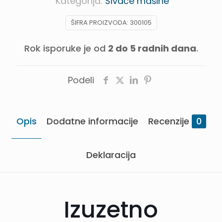
Kategorija:
Šivaće mašine
za
ŠIFRA PROIZVODA:
300105
šivenje
količina
Rok isporuke je od
2 do 5 radnih dana
.
Podeli
Opis
Dodatne informacije
Recenzije
0
Deklaracija
Izuzetno