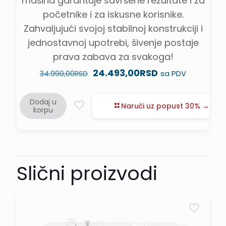
mašina garantuje savršene rezultate i za
početnike i za iskusne korisnike.
Zahvaljujući svojoj stabilnoj konstrukciji i
jednostavnoj upotrebi, šivenje postaje
prava zabava za svakoga!
Originalna
Trenutna
24.493,00
RSD
sa PDV
34.990,00
RSD
cena
cena
je
je:
Dodaj u
bila:
24.493,00RSD.
Naruči uz popust 30% →
korpu
34.990,00RSD.
Slični proizvodi