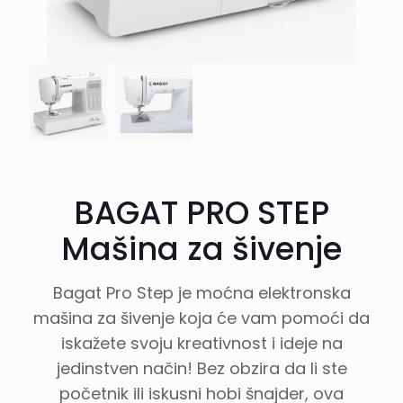
BAGAT PRO STEP
Mašina za šivenje
Bagat Pro Step je moćna elektronska
mašina za šivenje koja će vam pomoći da
iskažete svoju kreativnost i ideje na
jedinstven način! Bez obzira da li ste
početnik ili iskusni hobi šnajder, ova