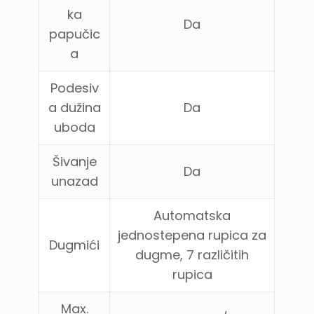
ka
Da
papučic
a
Podesiv
a dužina
Da
uboda
Šivanje
Da
unazad
Automatska
jednostepena rupica za
Dugmići
dugme, 7 različitih
rupica
Max.