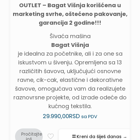
OUTLET – Bagat Višnja korišćena u
marketing svrhe, oštećeno pakovanje,
garancija 2 godine!!!
Šivaća mašina
Bagat Višnja
je idealna za početnike, ali i za one sa
iskustvom u šivenju. Opremljena sa 13
različitih šavova, uključujući osnovne
ravne, cik-cak, elastične i dekorativne
šavove, omogućava vam da realizujete
raznovrsne projekte, od izrade odeće do
kućnog tekstila.
29.990,00
RSD
sa PDV
Pročitajte
Kreni da šiješ danas →
još