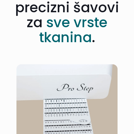
precizni šavovi
za
sve vrste
tkanina
.