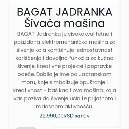
BAGAT JADRANKA
Šivaća mašina
BAGAT Jadranka je visokokvalitetna i
pouzdana elektromehanička mašina za
šivenje koja kombinuje jednostavnost
korišćenja i dovoljno funkcija za kućno
šivenje, kreativne projekte i popravke
odeće. Dobila je ime po Jadranskom
moru, koje simbolizuje opuštanje i
kreativnost – baš kao i ova mašina, koja
vas poziva da šivenje učinite prijatnom i
radosnom aktivnošću.
22.990,00
RSD
sa PDV