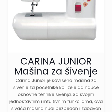
Rezač konca -
Da
ručni
Elektronska
Da
papučica
Podesiva
Da
dužina uboda
CARINA JUNIOR
Šivenje unazad
Da
Mašina za šivenje
7 različitih rupica,
Automatska
Dugmići
Carina Junior je savršena mašina za
jednostepena
šivenje za početnike koji žele da nauče
rupica za dugme
osnovne tehnike šivenja. Sa svojim
Max. brzina
1000 uboda/min
jednostavnim i intuitivnim funkcijama, ova
šivaća mašina nudi bezbedan i zabavan
Zaštita od