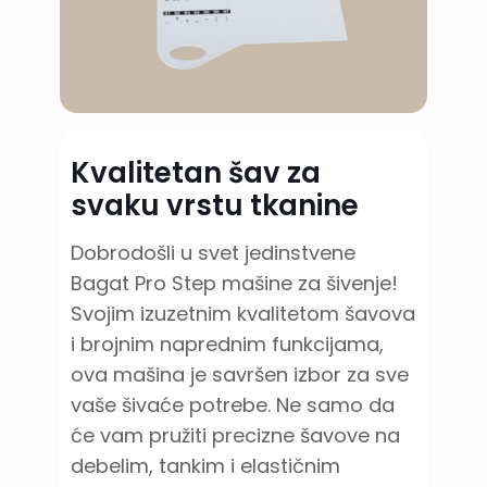
Kvalitetan šav za
svaku vrstu tkanine
Dobrodošli u svet jedinstvene
Bagat Pro Step mašine za šivenje!
Svojim izuzetnim kvalitetom šavova
i brojnim naprednim funkcijama,
ova mašina je savršen izbor za sve
vaše šivaće potrebe. Ne samo da
će vam pružiti precizne šavove na
debelim, tankim i elastičnim