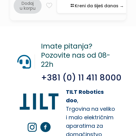
Dodaj
Kreni da šiješ danas →
u korpu
Imate pitanja?
Pozovite nas od 08-
22h
+381 (0) 11 411 8000
TILT Robotics
doo
,
Trgovina na veliko
i malo električnim
aparatima za
domaćinstvo