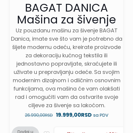
BAGAT DANICA
Mašina za šivenje
Uz pouzdanu mašinu za šivenje BAGAT
Danica, imate sve što vam je potrebno da
šijete modernu odeću, kreirate proizvode
za dekoraciju kućnog tekstila ili
jednostavno popravljate, skraćujete ili
uživate u prepravljanju odeće. Sa svojim
modernim dizajnom i odličnim osnovnim
funkcijama, ova mašina će vam olakšati
rad i omogućiti vam da ostvarite svoje
ciljeve za šivenje sa lakoćom.
Originalna
Trenutna
19.999,00
RSD
sa PDV
26.990,00
RSD
cena
cena
je
je:
Dodaj u