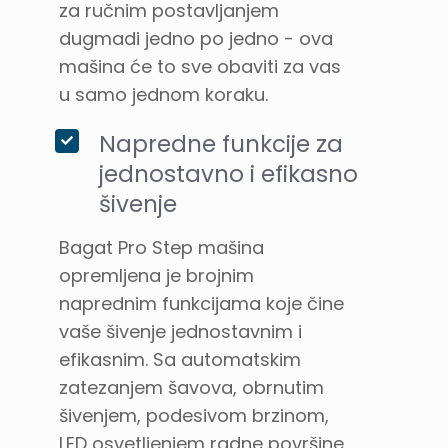
za ručnim postavljanjem
dugmadi jedno po jedno - ova
mašina će to sve obaviti za vas
u samo jednom koraku.
Napredne funkcije za
jednostavno i efikasno
šivenje
Bagat Pro Step mašina
opremljena je brojnim
naprednim funkcijama koje čine
vaše šivenje jednostavnim i
efikasnim. Sa automatskim
zatezanjem šavova, obrnutim
šivenjem, podesivom brzinom,
LED osvetljenjem radne površine