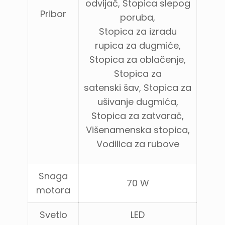
odvijač, Stopica slepog
Pribor
poruba,
Stopica za izradu
rupica za dugmiće,
Stopica za oblačenje,
Stopica za
satenski šav, Stopica za
ušivanje dugmića,
Stopica za zatvarač,
Višenamenska stopica,
Vodilica za rubove
Snaga
70 W
motora
Svetlo
LED