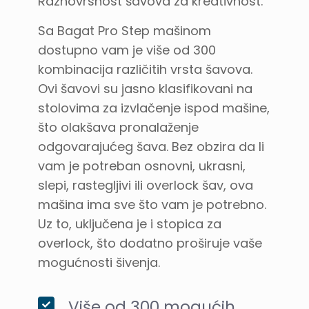
Raznovrsnost šavova za kreativnost.
Sa Bagat Pro Step mašinom
dostupno vam je više od 300
kombinacija različitih vrsta šavova.
Ovi šavovi su jasno klasifikovani na
stolovima za izvlačenje ispod mašine,
što olakšava pronalaženje
odgovarajućeg šava. Bez obzira da li
vam je potreban osnovni, ukrasni,
slepi, rastegljivi ili overlock šav, ova
mašina ima sve što vam je potrebno.
Uz to, uključena je i stopica za
overlock, što dodatno proširuje vaše
mogućnosti šivenja.
Više od 300 mogućih