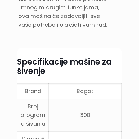
i mnogim drugim funkcijama,
ova mašina će zadovoljiti sve
vaše potrebe i olakšati vam rad.
Specifikacije mašine za
šivenje
Brand
Bagat
Broj
program
300
a šivanja
Dimenzij