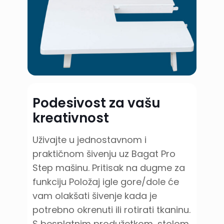
Podesivost za vašu
kreativnost
Uživajte u jednostavnom i
praktičnom šivenju uz Bagat Pro
Step mašinu. Pritisak na dugme za
funkciju Položaj igle gore/dole će
vam olakšati šivenje kada je
potrebno okrenuti ili rotirati tkaninu.
S besplatnim produžetkom, stolom