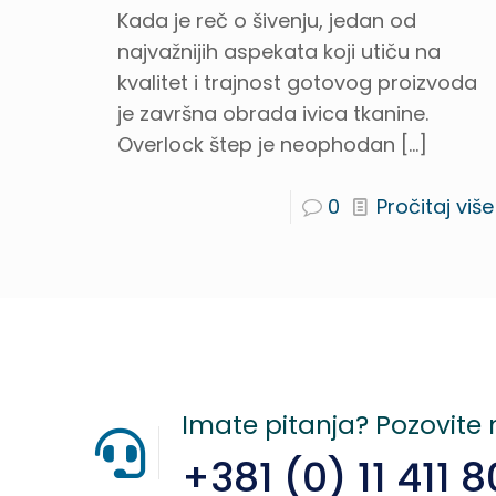
Kada je reč o šivenju, jedan od
najvažnijih aspekata koji utiču na
kvalitet i trajnost gotovog proizvoda
je završna obrada ivica tkanine.
Overlock štep je neophodan
[…]
0
Pročitaj više
Imate pitanja? Pozovite
+381 (0) 11 411 