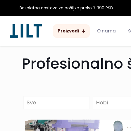
Besplatna dostava za pošiljke preko 7.990 RSD
Proizvodi
O nama
K
Profesionalno 
Sve
Hobi