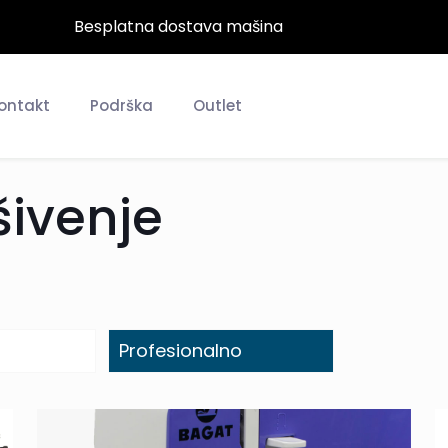
Besplatna dostava mašina
ontakt
Podrška
Outlet
šivenje
Profesionalno