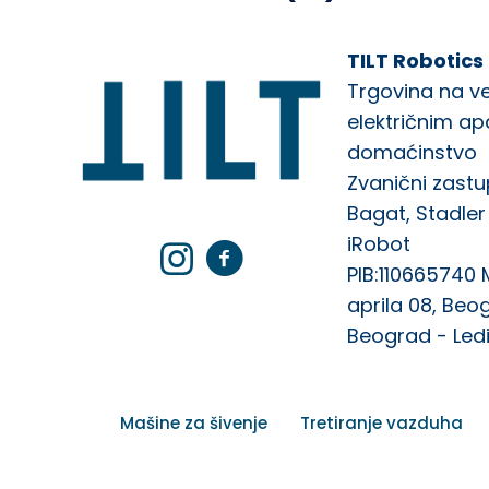
TILT Robotics
Trgovina na ve
električnim a
domaćinstvo
Zvanični zastu
Bagat, Stadler 
iRobot
PIB:110665740 
aprila 08, Beog
Beograd - Ledi
Mašine za šivenje
Tretiranje vazduha