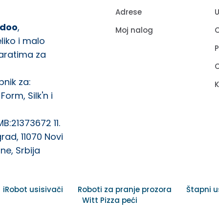
Adrese
U
 doo
,
Moj nalog
O
liko i malo
paratima za
pnik za:
Form, Silk'n i
MB:21373672 11.
rad, 11070 Novi
ne, Srbija
iRobot usisivači
Roboti za pranje prozora
Štapni u
Witt Pizza peći