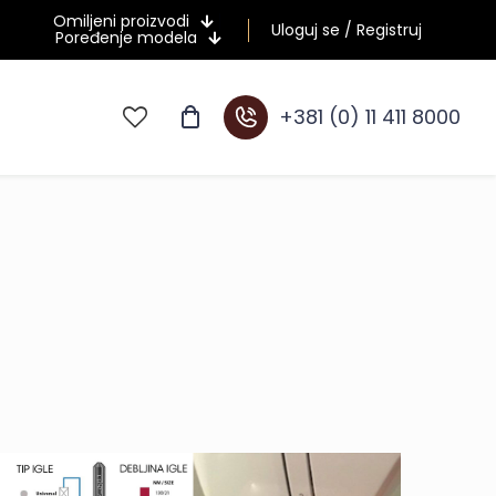
Omiljeni proizvodi
Uloguj se / Registruj
Poređenje modela
+381 (0) 11 411 8000