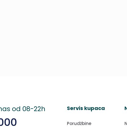
 nas od 08-22h
Servis kupaca
8000
Porudžbine
N