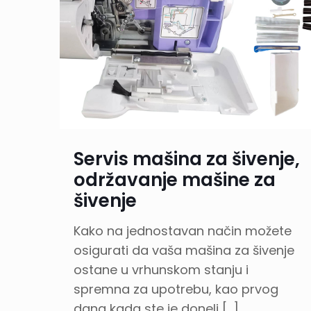
Servis mašina za šivenje,
održavanje mašine za
šivenje
Kako na jednostavan način možete
osigurati da vaša mašina za šivenje
ostane u vrhunskom stanju i
spremna za upotrebu, kao prvog
dana kada ste je doneli
[…]