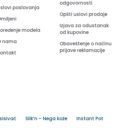
odgovornosti
slovi poslovanja
Opšti uslovi prodaje
miljeni
Izjava za odustanak
Poređenje modela
od kupovine
O nama
Obaveštenje o načinu
prijave reklamacije
Kontakt
sisivač
Silk’n – Nega kože
Instant Pot