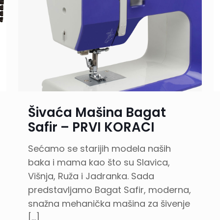
Šivaća Mašina Bagat
Safir – PRVI KORACI
Sećamo se starijih modela naših
baka i mama kao što su Slavica,
Višnja, Ruža i Jadranka. Sada
predstavljamo Bagat Safir, moderna,
snažna mehanička mašina za šivenje
[…]