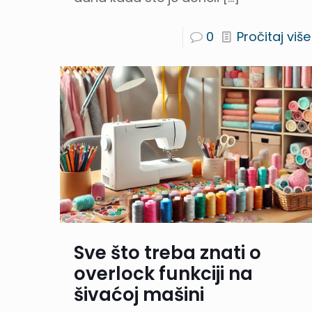
0
Pročitaj više
Sve što treba znati o
overlock funkciji na
šivaćoj mašini