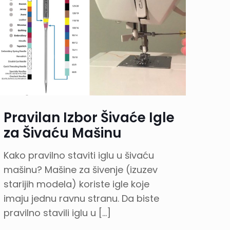
Pravilan Izbor Šivaće Igle
za Šivaću Mašinu
Kako pravilno staviti iglu u šivaću
mašinu? Mašine za šivenje (izuzev
starijih modela) koriste igle koje
imaju jednu ravnu stranu. Da biste
pravilno stavili iglu u
[…]